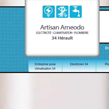
Et
Entreprise pose
Electricien 34
Pl
climatisation 34