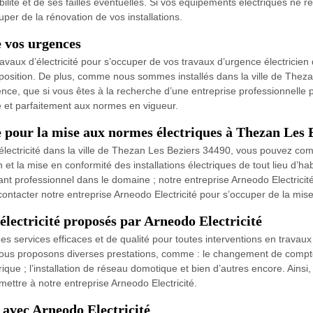
ilité et de ses failles éventuelles. Si vos équipements électriques ne
uper de la rénovation de vos installations.
e vos urgences
ravaux d’électricité pour s’occuper de vos travaux d’urgence électricie
isposition. De plus, comme nous sommes installés dans la ville de Thez
ence, que si vous êtes à la recherche d’une entreprise professionnelle
é et parfaitement aux normes en vigueur.
ce pour la mise aux normes électriques à Thezan Les 
ctricité dans la ville de Thezan Les Beziers 34490, vous pouvez compt
n et la mise en conformité des installations électriques de tout lieu d’h
nt professionnel dans le domaine ; notre entreprise Arneodo Electricité
 contacter notre entreprise Arneodo Electricité pour s’occuper de la m
électricité proposés par Arneodo Electricité
s services efficaces et de qualité pour toutes interventions en travaux 
nous proposons diverses prestations, comme : le changement de compteur
que ; l’installation de réseau domotique et bien d’autres encore. Ainsi, 
ettre à notre entreprise Arneodo Electricité.
 avec Arneodo Electricité