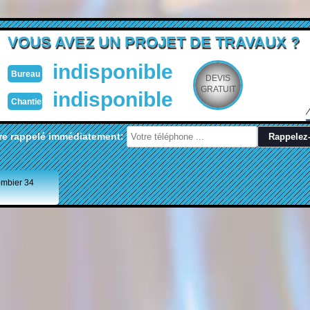
VOUS AVEZ UN PROJET DE TRAVAUX ?
indisponible
Bureau
DEVIS
GRATUIT
indisponible
Chantier
re rappelé immédiatement:
ombier 34