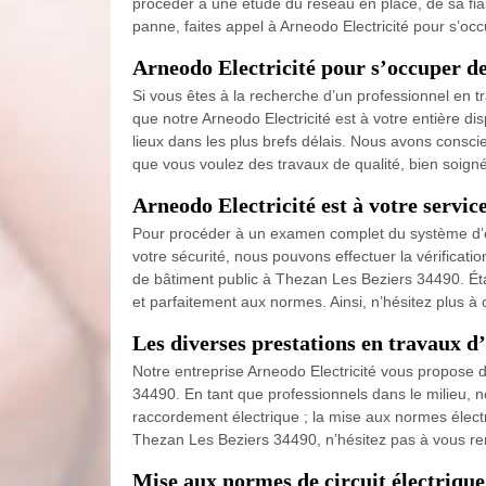
procéder à une étude du réseau en place, de sa fiab
panne, faites appel à Arneodo Electricité pour s’occ
Arneodo Electricité pour s’occuper d
Si vous êtes à la recherche d’un professionnel en t
que notre Arneodo Electricité est à votre entière d
lieux dans les plus brefs délais. Nous avons consci
que vous voulez des travaux de qualité, bien soign
Arneodo Electricité est à votre servi
Pour procéder à un examen complet du système d’éle
votre sécurité, nous pouvons effectuer la vérificatio
de bâtiment public à Thezan Les Beziers 34490. Éta
et parfaitement aux normes. Ainsi, n’hésitez plus à
Les diverses prestations en travaux d’
Notre entreprise Arneodo Electricité vous propose de
34490. En tant que professionnels dans le milieu, 
raccordement électrique ; la mise aux normes électri
Thezan Les Beziers 34490, n’hésitez pas à vous rem
Mise aux normes de circuit électrique