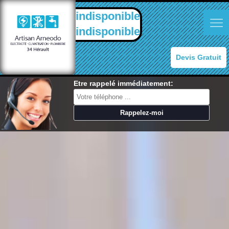
indisponible
indisponible
Devis Gratuit
Etre rappelé immédiatement: