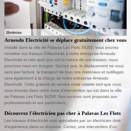
Arneodo Electricité se déplace gratuitement chez vous
Installé dans la ville de Palavas Les Flots 34250, vous pouvez
remettre vos travaux d’électricité à notre entreprise Arneodo
Electricité et cela quel que soit la nature de vos travaux, nous
pourrons nous en occuper. Sachez que, le déplacement ne vous
sera pas facturé, le transport de tous nos matériaux et outillages
sera également à la charge de notre entreprise Arneodo
Electricité. Cette gratuité de service reste valable tant que vous
vous trouvez dans notre zone d’intervention qui est dans la ville
de Palavas Les Flots 34250. Nos services sont proposés aux
professionnels et aux particuliers.
Découvrez l'électricien pas cher à Palavas Les Flots
Les travaux d'électricité sont spécialisés par un électricien doté
d'expérience dans ce domaine. Certes, une intervention d'un