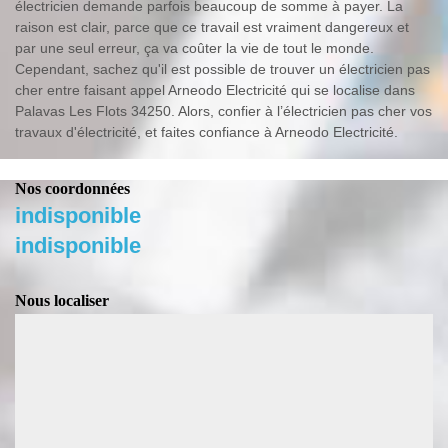
électricien demande parfois beaucoup de somme à payer. La
raison est clair, parce que ce travail est vraiment dangereux et
par une seul erreur, ça va coûter la vie de tout le monde.
Cependant, sachez qu'il est possible de trouver un électricien pas
cher entre faisant appel Arneodo Electricité qui se localise dans
Palavas Les Flots 34250. Alors, confier à l’électricien pas cher vos
travaux d'électricité, et faites confiance à Arneodo Electricité.
Nos coordonnées
indisponible
indisponible
Nous localiser