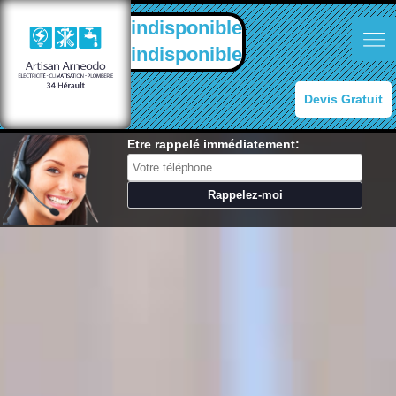
indisponible
indisponible
Devis Gratuit
Etre rappelé immédiatement: