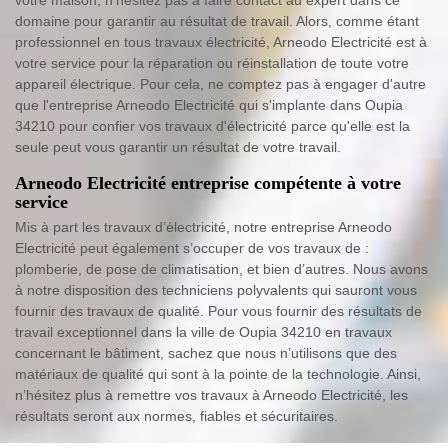
domaine pour garantir au résultat de travail. Alors, comme étant
professionnel en tous travaux électricité, Arneodo Electricité est à
votre service pour la réparation ou réinstallation de toute votre
appareil électrique. Pour cela, ne comptez pas à engager d'autre
que l'entreprise Arneodo Electricité qui s'implante dans Oupia
34210 pour confier vos travaux d'électricité parce qu'elle est la
seule peut vous garantir un résultat de votre travail.
Arneodo Electricité entreprise compétente à votre
service
Mis à part les travaux d’électricité, notre entreprise Arneodo
Electricité peut également s’occuper de vos travaux de :
plomberie, de pose de climatisation, et bien d’autres. Nous avons
à notre disposition des techniciens polyvalents qui sauront vous
fournir des travaux de qualité. Pour vous fournir des résultats de
travail exceptionnel dans la ville de Oupia 34210 en travaux
concernant le bâtiment, sachez que nous n’utilisons que des
matériaux de qualité qui sont à la pointe de la technologie. Ainsi,
n’hésitez plus à remettre vos travaux à Arneodo Electricité, les
résultats seront aux normes, fiables et sécuritaires.