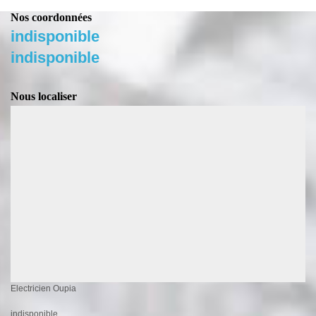
Nos coordonnées
indisponible
indisponible
Nous localiser
Electricien Oupia
indisponible