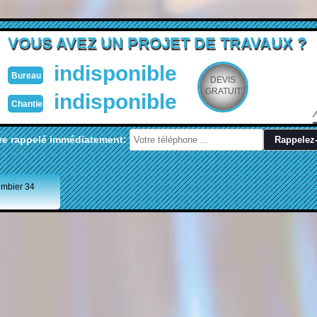
VOUS AVEZ UN PROJET DE TRAVAUX ?
indisponible
Bureau
DEVIS
GRATUIT
indisponible
Chantier
re rappelé immédiatement:
ombier 34