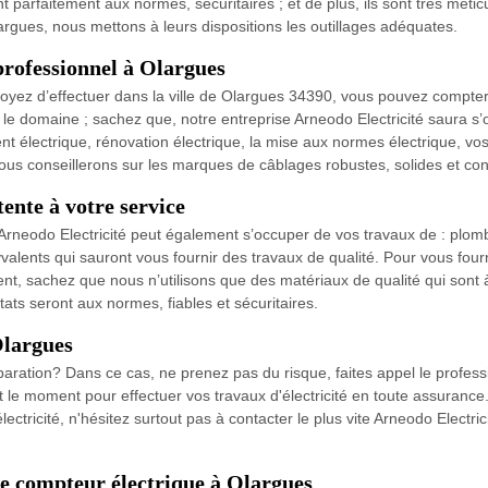
t parfaitement aux normes, sécuritaires ; et de plus, ils sont très méti
rgues, nous mettons à leurs dispositions les outillages adéquates.
 professionnel à Olargues
évoyez d’effectuer dans la ville de Olargues 34390, vous pouvez compter
le domaine ; sachez que, notre entreprise Arneodo Electricité saura s’
t électrique, rénovation électrique, la mise aux normes électrique, v
vous conseillerons sur les marques de câblages robustes, solides et c
ente à votre service
se Arneodo Electricité peut également s’occuper de vos travaux de : plomb
alents qui sauront vous fournir des travaux de qualité. Pour vous fourni
, sachez que nous n’utilisons que des matériaux de qualité qui sont à l
tats seront aux normes, fiables et sécuritaires.
Olargues
ration? Dans ce cas, ne prenez pas du risque, faites appel le profess
toit le moment pour effectuer vos travaux d'électricité en toute assuran
électricité, n'hésitez surtout pas à contacter le plus vite Arneodo Elect
e compteur électrique à Olargues