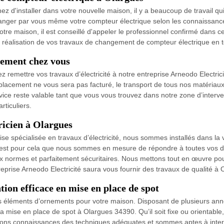
d'installer dans votre nouvelle maison, il y a beaucoup de travail qu
anger par vous même votre compteur électrique selon les connaissanc
 votre maison, il est conseillé d'appeler le professionnel confirmé dans 
la réalisation de vos travaux de changement de compteur électrique en 
tement chez vous
z remettre vos travaux d’électricité à notre entreprise Arneodo Electrici
acement ne vous sera pas facturé, le transport de tous nos matériaux 
rvice reste valable tant que vous vous trouvez dans notre zone d’interv
rticuliers.
ricien à Olargues
rise spécialisée en travaux d’électricité, nous sommes installés dans 
c’est pour cela que nous sommes en mesure de répondre à toutes vos 
aux normes et parfaitement sécuritaires. Nous mettons tout en œuvre pou
eprise Arneodo Electricité saura vous fournir des travaux de qualité à
tion efficace en mise en place de spot
des éléments d’ornements pour votre maison. Disposant de plusieurs an
a mise en place de spot à Olargues 34390. Qu’il soit fixe ou orientable,
ons connaissances des techniques adéquates et sommes aptes à interven