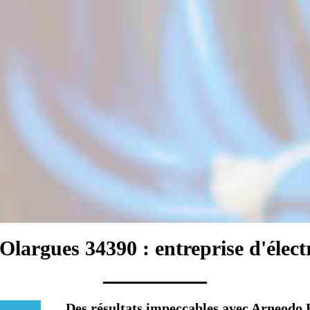
 Olargues 34390 : entreprise d'électr
Des résultats impeccables avec Arneodo E