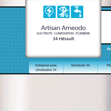
Et
Entreprise pose
Electricien 34
Pl
climatisation 34