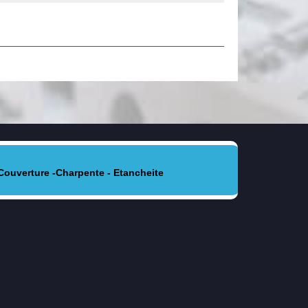
Couverture -Charpente - Etancheite