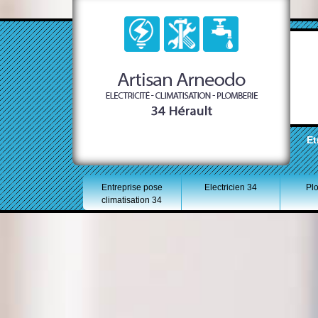
Et
Entreprise pose
Electricien 34
Pl
climatisation 34