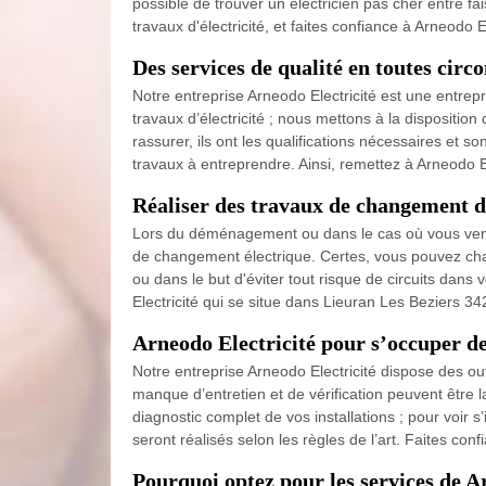
possible de trouver un électricien pas cher entre fai
travaux d'électricité, et faites confiance à Arneodo El
Des services de qualité en toutes circ
Notre entreprise Arneodo Electricité est une entrep
travaux d’électricité ; nous mettons à la dispositi
rassurer, ils ont les qualifications nécessaires et 
travaux à entreprendre. Ainsi, remettez à Arneodo El
Réaliser des travaux de changement d
Lors du déménagement ou dans le cas où vous venez 
de changement électrique. Certes, vous pouvez ch
ou dans le but d'éviter tout risque de circuits dans
Electricité qui se situe dans Lieuran Les Beziers 
Arneodo Electricité pour s’occuper de
Notre entreprise Arneodo Electricité dispose des ou
manque d’entretien et de vérification peuvent être l
diagnostic complet de vos installations ; pour voir
seront réalisés selon les règles de l’art. Faites co
Pourquoi optez pour les services de Ar