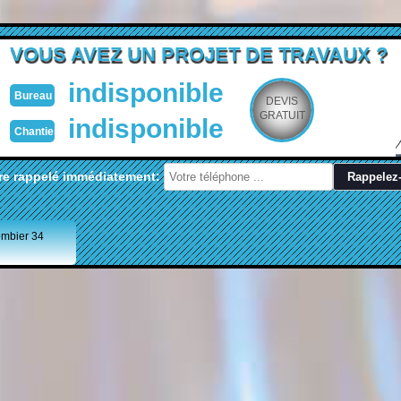
VOUS AVEZ UN PROJET DE TRAVAUX ?
indisponible
Bureau
DEVIS
GRATUIT
indisponible
Chantier
re rappelé immédiatement:
ombier 34