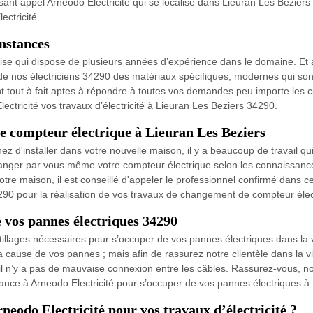
sant appel Arneodo Electricité qui se localise dans Lieuran Les Beziers 3
ectricité.
onstances
rise qui dispose de plusieurs années d’expérience dans le domaine. Et 
on de nos électriciens 34290 des matériaux spécifiques, modernes qui so
sont tout à fait aptes à répondre à toutes vos demandes peu importe les
ectricité vos travaux d’électricité à Lieuran Les Beziers 34290.
e compteur électrique à Lieuran Les Beziers
d'installer dans votre nouvelle maison, il y a beaucoup de travail qu
anger par vous même votre compteur électrique selon les connaissanc
 votre maison, il est conseillé d'appeler le professionnel confirmé dans 
34290 pour la réalisation de vos travaux de changement de compteur éle
 vos pannes électriques 34290
tillages nécessaires pour s’occuper de vos pannes électriques dans la 
a cause de vos pannes ; mais afin de rassurez notre clientèle dans la vi
 s’il n’y a pas de mauvaise connexion entre les câbles. Rassurez-vous, n
nfiance à Arneodo Electricité pour s’occuper de vos pannes électriques à
neodo Electricité pour vos travaux d’électricité ?