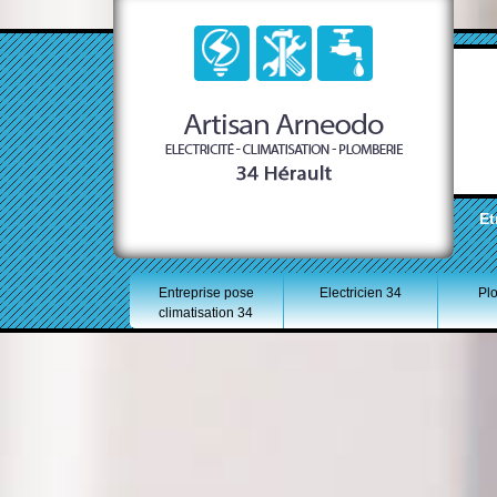
Et
Entreprise pose
Electricien 34
Pl
climatisation 34