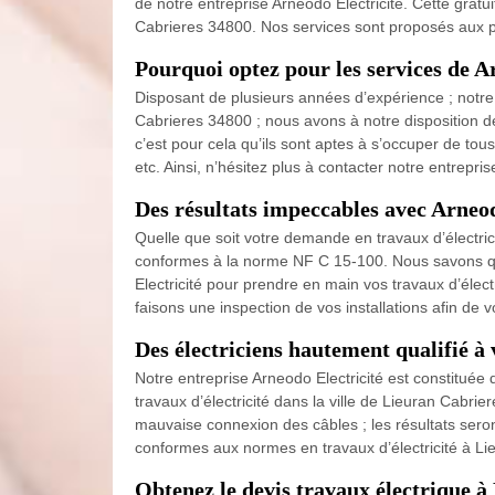
de notre entreprise Arneodo Electricité. Cette gratu
Cabrieres 34800. Nos services sont proposés aux pr
Pourquoi optez pour les services de Ar
Disposant de plusieurs années d’expérience ; notre 
Cabrieres 34800 ; nous avons à notre disposition de
c’est pour cela qu’ils sont aptes à s’occuper de tou
etc. Ainsi, n’hésitez plus à contacter notre entrepris
Des résultats impeccables avec Arneod
Quelle que soit votre demande en travaux d’électricit
conformes à la norme NF C 15-100. Nous savons que
Electricité pour prendre en main vos travaux d’élec
faisons une inspection de vos installations afin de 
Des électriciens hautement qualifié à 
Notre entreprise Arneodo Electricité est constituée
travaux d’électricité dans la ville de Lieuran Cabri
mauvaise connexion des câbles ; les résultats seron
conformes aux normes en travaux d’électricité à Lie
Obtenez le devis travaux électrique à