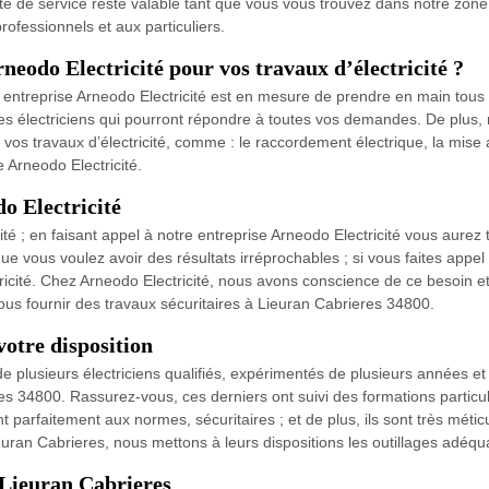
ité de service reste valable tant que vous vous trouvez dans notre zone d
ofessionnels et aux particuliers.
neodo Electricité pour vos travaux d’électricité ?
entreprise Arneodo Electricité est en mesure de prendre en main tous vo
s électriciens qui pourront répondre à toutes vos demandes. De plus, n
s vos travaux d’électricité, comme : le raccordement électrique, la mise
e Arneodo Electricité.
o Electricité
é ; en faisant appel à notre entreprise Arneodo Electricité vous aurez to
 vous voulez avoir des résultats irréprochables ; si vous faites appe
tricité. Chez Arneodo Electricité, nous avons conscience de ce besoin e
vous fournir des travaux sécuritaires à Lieuran Cabrieres 34800.
votre disposition
 de plusieurs électriciens qualifiés, expérimentés de plusieurs années e
eres 34800. Rassurez-vous, ces derniers ont suivi des formations partic
t parfaitement aux normes, sécuritaires ; et de plus, ils sont très méti
uran Cabrieres, nous mettons à leurs dispositions les outillages adéqu
 Lieuran Cabrieres