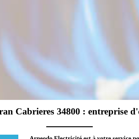
ran Cabrieres 34800 : entreprise d'é
Arneodo Electricité est à votre service p