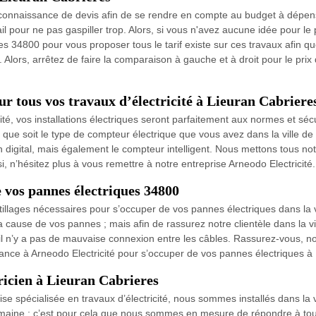
la connaissance de devis afin de se rendre en compte au budget à dépens
l pour ne pas gaspiller trop. Alors, si vous n'avez aucune idée pour le pr
s 34800 pour vous proposer tous le tarif existe sur ces travaux afin que
. Alors, arrêtez de faire la comparaison à gauche et à droit pour le pri
ur tous vos travaux d’électricité à Lieuran Cabriere
cité, vos installations électriques seront parfaitement aux normes et s
que soit le type de compteur électrique que vous avez dans la ville 
digital, mais également le compteur intelligent. Nous mettons tous not
si, n’hésitez plus à vous remettre à notre entreprise Arneodo Electricité.
 vos pannes électriques 34800
tillages nécessaires pour s’occuper de vos pannes électriques dans la 
a cause de vos pannes ; mais afin de rassurez notre clientèle dans la vi
 s’il n’y a pas de mauvaise connexion entre les câbles. Rassurez-vous, n
nfiance à Arneodo Electricité pour s’occuper de vos pannes électriques à
tricien à Lieuran Cabrieres
rise spécialisée en travaux d’électricité, nous sommes installés dans 
omaine ; c’est pour cela que nous sommes en mesure de répondre à to