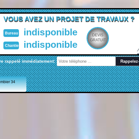
VOUS AVEZ UN PROJET DE TRAVAUX ?
indisponible
Bureau
DEVIS
GRATUIT
indisponible
Chantier
re rappelé immédiatement:
ombier 34