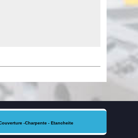
Couverture -Charpente - Etancheite