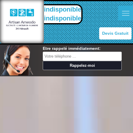
indisponible
indisponible
Devis Gratuit
Etre rappelé immédiatement: