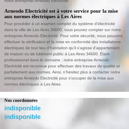
notre entreprise Arneodo Electricité.
Arneodo Electricité est à votre service pour la mise
aux normes électriques à Les Aires
Pour procéder à un examen complet du système d’électricité
dans la ville de Les Aires 34600, vous pouvez compter sur notre
entreprise Arneodo Electricité. Pour votre sécurité, nous pouvons
effectuer la vérification et la mise en conformité des installations
électriques de tout lieu d’habitation qu’il s’agisse d’appartement,
de maison ou de bâtiment public à Les Aires 34600. Étant
professionnel dans le domaine ; notre entreprise Arneodo
Electricité est reconnue pour effectuer des travaux de qualité et
parfaitement aux normes. Ainsi, n’hésitez plus à contacter notre
entreprise Arneodo Electricité pour s’occuper de la mise aux
normes électriques à Les Aires.
Nos coordonnées
indisponible
indisponible