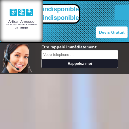
indisponible
indisponible
Devis Gratuit
Etre rappelé immédiatement: