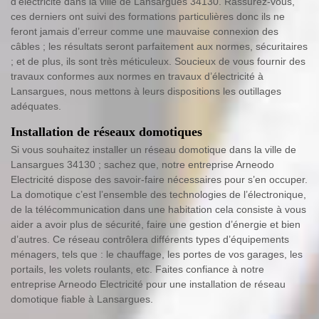
d’électricité dans la ville de Lansargues 34130. Rassurez-vous,
ces derniers ont suivi des formations particulières donc ils ne
feront jamais d’erreur comme une mauvaise connexion des
câbles ; les résultats seront parfaitement aux normes, sécuritaires
; et de plus, ils sont très méticuleux. Soucieux de vous fournir des
travaux conformes aux normes en travaux d’électricité à
Lansargues, nous mettons à leurs dispositions les outillages
adéquates.
Installation de réseaux domotiques
Si vous souhaitez installer un réseau domotique dans la ville de
Lansargues 34130 ; sachez que, notre entreprise Arneodo
Electricité dispose des savoir-faire nécessaires pour s’en occuper.
La domotique c’est l’ensemble des technologies de l’électronique,
de la télécommunication dans une habitation cela consiste à vous
aider a avoir plus de sécurité, faire une gestion d’énergie et bien
d’autres. Ce réseau contrôlera différents types d’équipements
ménagers, tels que : le chauffage, les portes de vos garages, les
portails, les volets roulants, etc. Faites confiance à notre
entreprise Arneodo Electricité pour une installation de réseau
domotique fiable à Lansargues.