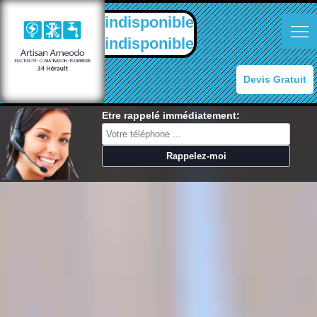
indisponible
indisponible
Devis Gratuit
Etre rappelé immédiatement: