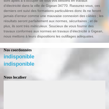
sont aptes à s’occuper de tous vos besoins en travaux
d’électricité dans la ville de Gigean 34770. Rassurez-vous, ces
derniers ont suivi des formations particulières donc ils ne feront
jamais d’erreur comme une mauvaise connexion des câbles ; les
résultats seront parfaitement aux normes, sécuritaires ; et de
plus, ils sont très méticuleux. Soucieux de vous fournir des
travaux conformes aux normes en travaux d’électricité à Gigean,
nous mettons à leurs dispositions les outillages adéquates.
Nos coordonnées
indisponible
indisponible
Nous localiser