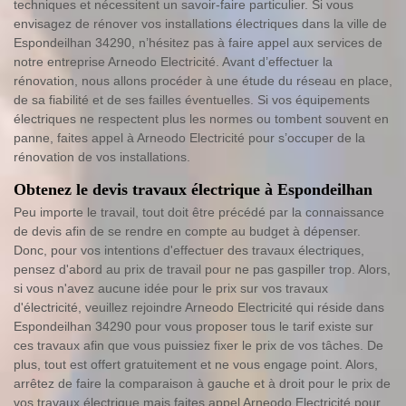
techniques et nécessitent un savoir-faire particulier. Si vous
envisagez de rénover vos installations électriques dans la ville de
Espondeilhan 34290, n’hésitez pas à faire appel aux services de
notre entreprise Arneodo Electricité. Avant d’effectuer la
rénovation, nous allons procéder à une étude du réseau en place,
de sa fiabilité et de ses failles éventuelles. Si vos équipements
électriques ne respectent plus les normes ou tombent souvent en
panne, faites appel à Arneodo Electricité pour s’occuper de la
rénovation de vos installations.
Obtenez le devis travaux électrique à Espondeilhan
Peu importe le travail, tout doit être précédé par la connaissance
de devis afin de se rendre en compte au budget à dépenser.
Donc, pour vos intentions d'effectuer des travaux électriques,
pensez d'abord au prix de travail pour ne pas gaspiller trop. Alors,
si vous n'avez aucune idée pour le prix sur vos travaux
d'électricité, veuillez rejoindre Arneodo Electricité qui réside dans
Espondeilhan 34290 pour vous proposer tous le tarif existe sur
ces travaux afin que vous puissiez fixer le prix de vos tâches. De
plus, tout est offert gratuitement et ne vous engage point. Alors,
arrêtez de faire la comparaison à gauche et à droit pour le prix de
vos travaux électrique mais faites appel Arneodo Electricité pour