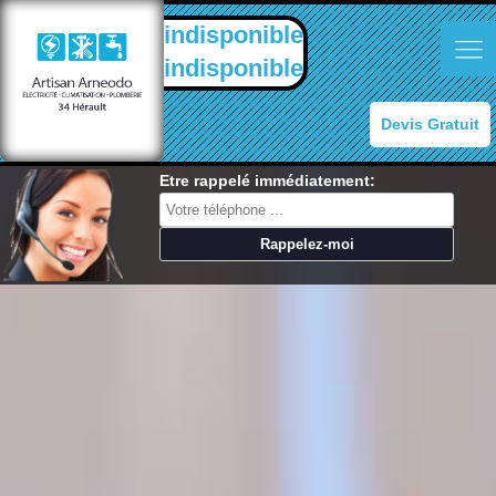
indisponible
indisponible
Devis Gratuit
Etre rappelé immédiatement: