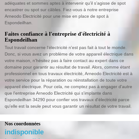
adéquates et sommes aptes à intervenir qu’il s’agisse de spot
encastrer ou spot sur câbles. Fiez-vous à notre entreprise
Arneodo Electricité pour une mise en place de spot à
Espondeilhan.
Faites confiance à l'entreprise d'électricité à
Espondeilhan
Tout travail concerne l'électricité n'est pas fait à tout le monde.
Donc, si vous avez un problème de votre appareil électrique dans
votre maison, n'hésitez pas à faire contact au expert dans ce
domaine pour garantir au résultat de travail. Alors, comme étant
professionnel en tous travaux électricité, Arneodo Electricité est à
votre service pour la réparation ou réinstallation de toute votre
appareil électrique. Pour cela, ne comptez pas à engager d'autre
que l'entreprise Arneodo Electricité qui s'implante dans
Espondeilhan 34290 pour confier vos travaux d'électricité parce
qu'elle est la seule peut vous garantir un résultat de votre travail.
Nos coordonnées
indisponible