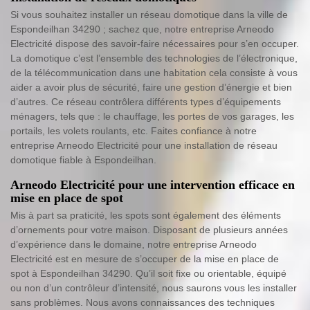
Si vous souhaitez installer un réseau domotique dans la ville de
Espondeilhan 34290 ; sachez que, notre entreprise Arneodo
Electricité dispose des savoir-faire nécessaires pour s’en occuper.
La domotique c’est l’ensemble des technologies de l’électronique,
de la télécommunication dans une habitation cela consiste à vous
aider a avoir plus de sécurité, faire une gestion d’énergie et bien
d’autres. Ce réseau contrôlera différents types d’équipements
ménagers, tels que : le chauffage, les portes de vos garages, les
portails, les volets roulants, etc. Faites confiance à notre
entreprise Arneodo Electricité pour une installation de réseau
domotique fiable à Espondeilhan.
Arneodo Electricité pour une intervention efficace en
mise en place de spot
Mis à part sa praticité, les spots sont également des éléments
d’ornements pour votre maison. Disposant de plusieurs années
d’expérience dans le domaine, notre entreprise Arneodo
Electricité est en mesure de s’occuper de la mise en place de
spot à Espondeilhan 34290. Qu’il soit fixe ou orientable, équipé
ou non d’un contrôleur d’intensité, nous saurons vous les installer
sans problèmes. Nous avons connaissances des techniques