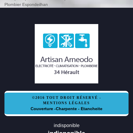
Plombier Espondeilhan
©2016 TOUT DROIT RÉSERVÉ -
MENTIONS LÉGALES
Couverture -Charpente - Etancheite
indisponible