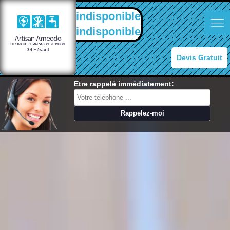
indisponible
indisponible
Devis Gratuit
Etre rappelé immédiatement: