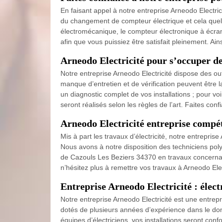
En faisant appel à notre entreprise Arneodo Electri
du changement de compteur électrique et cela quel
électromécanique, le compteur électronique à écran 
afin que vous puissiez être satisfait pleinement. Ain
Arneodo Electricité pour s’occuper de
Notre entreprise Arneodo Electricité dispose des o
manque d’entretien et de vérification peuvent être l
un diagnostic complet de vos installations ; pour v
seront réalisés selon les règles de l’art. Faites co
Arneodo Electricité entreprise compét
Mis à part les travaux d’électricité, notre entrepri
Nous avons à notre disposition des techniciens polyv
de Cazouls Les Beziers 34370 en travaux concernant 
n’hésitez plus à remettre vos travaux à Arneodo Elect
Entreprise Arneodo Electricité : élect
Notre entreprise Arneodo Electricité est une entrep
dotés de plusieurs années d’expérience dans le d
équipes d’électriciens, vos installations seront co