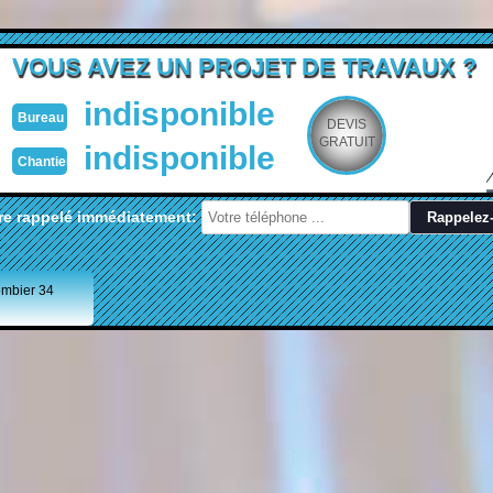
VOUS AVEZ UN PROJET DE TRAVAUX ?
indisponible
Bureau
DEVIS
GRATUIT
indisponible
Chantier
re rappelé immédiatement:
ombier 34