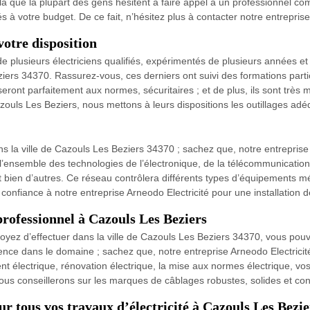
ela que la plupart des gens hésitent à faire appel à un professionnel 
 à votre budget. De ce fait, n’hésitez plus à contacter notre entreprise
votre disposition
 de plusieurs électriciens qualifiés, expérimentés de plusieurs années e
eziers 34370. Rassurez-vous, ces derniers ont suivi des formations part
eront parfaitement aux normes, sécuritaires ; et de plus, ils sont très 
ouls Les Beziers, nous mettons à leurs dispositions les outillages adé
s la ville de Cazouls Les Beziers 34370 ; sachez que, notre entreprise 
l’ensemble des technologies de l’électronique, de la télécommunication
et bien d’autres. Ce réseau contrôlera différents types d’équipements mé
tes confiance à notre entreprise Arneodo Electricité pour une installatio
professionnel à Cazouls Les Beziers
évoyez d’effectuer dans la ville de Cazouls Les Beziers 34370, vous pou
ence dans le domaine ; sachez que, notre entreprise Arneodo Electricit
t électrique, rénovation électrique, la mise aux normes électrique, v
vous conseillerons sur les marques de câblages robustes, solides et c
ur tous vos travaux d’électricité à Cazouls Les Bezie