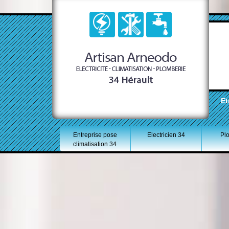
Et
Entreprise pose
Electricien 34
Pl
climatisation 34