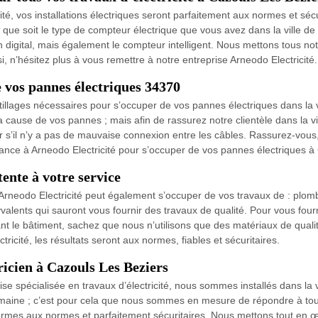
cité, vos installations électriques seront parfaitement aux normes et s
 que soit le type de compteur électrique que vous avez dans la ville 
digital, mais également le compteur intelligent. Nous mettons tous not
si, n’hésitez plus à vous remettre à notre entreprise Arneodo Electricité.
 vos pannes électriques 34370
utillages nécessaires pour s’occuper de vos pannes électriques dans la
a cause de vos pannes ; mais afin de rassurez notre clientèle dans la v
oir s’il n’y a pas de mauvaise connexion entre les câbles. Rassurez-vous
nfiance à Arneodo Electricité pour s’occuper de vos pannes électriques 
ente à votre service
se Arneodo Electricité peut également s’occuper de vos travaux de : plomb
alents qui sauront vous fournir des travaux de qualité. Pour vous fourni
le bâtiment, sachez que nous n’utilisons que des matériaux de qualité 
ricité, les résultats seront aux normes, fiables et sécuritaires.
ricien à Cazouls Les Beziers
rise spécialisée en travaux d’électricité, nous sommes installés dans 
omaine ; c’est pour cela que nous sommes en mesure de répondre à to
nformes aux normes et parfaitement sécuritaires. Nous mettons tout en œ