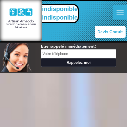
indisponible
indisponible
Devis Gratuit
Etre rappelé immédiatement: