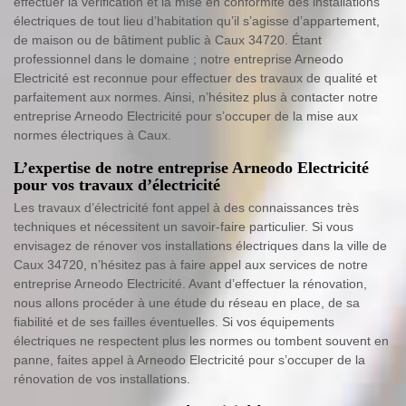
effectuer la vérification et la mise en conformité des installations
électriques de tout lieu d’habitation qu’il s’agisse d’appartement,
de maison ou de bâtiment public à Caux 34720. Étant
professionnel dans le domaine ; notre entreprise Arneodo
Electricité est reconnue pour effectuer des travaux de qualité et
parfaitement aux normes. Ainsi, n’hésitez plus à contacter notre
entreprise Arneodo Electricité pour s’occuper de la mise aux
normes électriques à Caux.
L’expertise de notre entreprise Arneodo Electricité
pour vos travaux d’électricité
Les travaux d’électricité font appel à des connaissances très
techniques et nécessitent un savoir-faire particulier. Si vous
envisagez de rénover vos installations électriques dans la ville de
Caux 34720, n’hésitez pas à faire appel aux services de notre
entreprise Arneodo Electricité. Avant d’effectuer la rénovation,
nous allons procéder à une étude du réseau en place, de sa
fiabilité et de ses failles éventuelles. Si vos équipements
électriques ne respectent plus les normes ou tombent souvent en
panne, faites appel à Arneodo Electricité pour s’occuper de la
rénovation de vos installations.