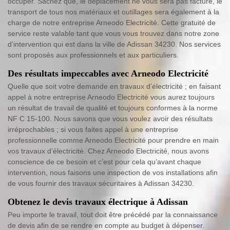
occuper. Sachez que, le déplacement ne vous sera pas facturé, le
transport de tous nos matériaux et outillages sera également à la
charge de notre entreprise Arneodo Electricité. Cette gratuité de
service reste valable tant que vous vous trouvez dans notre zone
d’intervention qui est dans la ville de Adissan 34230. Nos services
sont proposés aux professionnels et aux particuliers.
Des résultats impeccables avec Arneodo Electricité
Quelle que soit votre demande en travaux d’électricité ; en faisant
appel à notre entreprise Arneodo Electricité vous aurez toujours
un résultat de travail de qualité et toujours conformes à la norme
NF C 15-100. Nous savons que vous voulez avoir des résultats
irréprochables ; si vous faites appel à une entreprise
professionnelle comme Arneodo Electricité pour prendre en main
vos travaux d’électricité. Chez Arneodo Electricité, nous avons
conscience de ce besoin et c’est pour cela qu’avant chaque
intervention, nous faisons une inspection de vos installations afin
de vous fournir des travaux sécuritaires à Adissan 34230.
Obtenez le devis travaux électrique à Adissan
Peu importe le travail, tout doit être précédé par la connaissance
de devis afin de se rendre en compte au budget à dépenser.