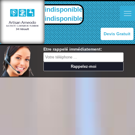
indisponible
indisponible
Devis Gratuit
Etre rappelé immédiatement: